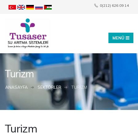
0(212) 626 09 14
info@tusaser.com
Turizm
ANASAYFA
SEKTÖRLER
TURIZM
Turizm