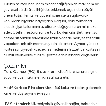
Turizm sektöründe, hem misafir sağlığını korumak hem de
çevresel sürdürülebilirliği desteklemek açısından büyük
önem taşır. Temiz ve güvenli içme suyu sağlayarak
konukların hijyenik ihtiyaçlarını karşılar, aynı zamanda
plastik şişe kullanımını azaltarak doğaya zararı minimize
eder. Oteller, restoranlar ve tatil köyleri gibi işletmeler, su
arıtma sistemleri sayesinde uzun vadede maliyet tasarrufu
yaparken, misafir memnuniyetini de artırır. Ayrıca, yüksek
kaliteli su, yiyecek-içecek hizmetlerinin lezzet ve kalitesini
olumlu etkileyerek turizm işletmelerinin itibarını güçlendirir.
Çözümler:
Ters Osmoz (RO) Sistemleri:
Misafirlere sunulan içme
suyu ve buz makineleri için saf su üretir.
Aktif Karbon Filtreler:
Klor, kötü koku ve tatları gidererek
içme ve duş suyunu iyileştirir.
UV Sistemleri:
Mikrobiyolojik güvenlik sağlar, bakteri ve