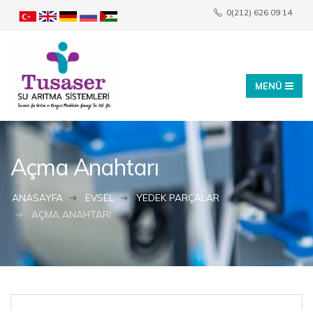
0(212) 626 09 14
info@tusaser.com
Açma Anahtarı
ANASAYFA
EVSEL
YEDEK PARÇALAR
AÇMA ANAHTARI