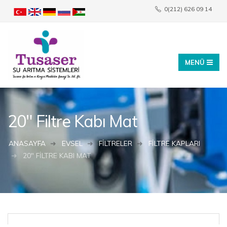
0(212) 626 09 14
info@tusaser.com
20" Filtre Kabı Mat
ANASAYFA
EVSEL
FILTRELER
FILTRE KAPLARI
20" FILTRE KABI MAT