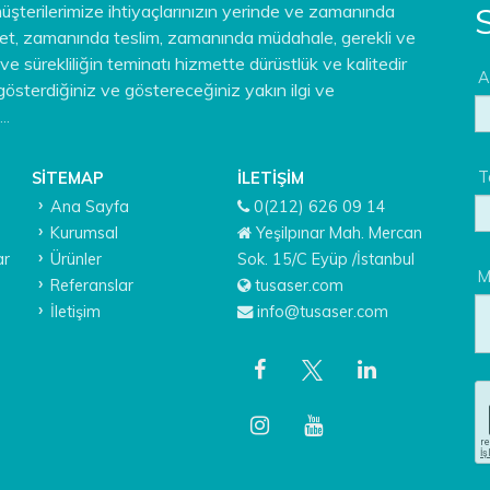
S
şterilerimize ihtiyaçlarınızın yerinde ve zamanında
zmet, zamanında teslim, zamanında müdahale, gerekli ve
ve sürekliliğin teminatı hizmette dürüstlük ve kalitedir
A
 gösterdiğiniz ve göstereceğiniz yakın ilgi ve
..
T
SITEMAP
İLETIŞIM
Ana Sayfa
0(212) 626 09 14
Kurumsal
Yeşilpınar Mah. Mercan
ar
Ürünler
Sok. 15/C Eyüp /İstanbul
M
Referanslar
tusaser.com
İletişim
info@tusaser.com