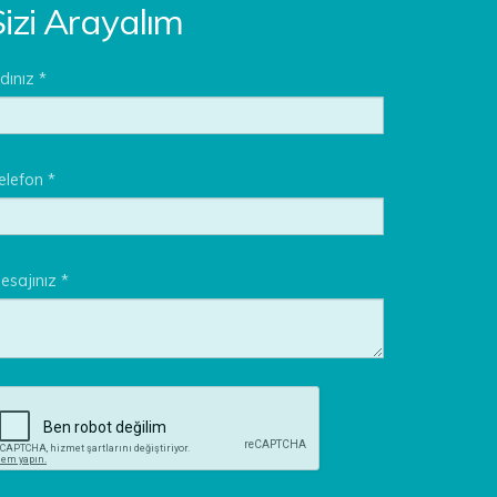
izi Arayalım
dınız *
elefon *
esajınız *