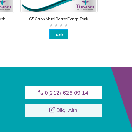
ankı
6.5 Galon Metal Basınç Denge Tankı
İncele
11 Galon M
0(212) 626 09 14
Bilgi Alın