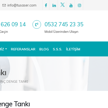
info@tusaser.com
 626 09 14
0532 745 23 35
 Geçin
Mobil Üzerinden Ulaşın
MIZ
REFERANSLAR
BLOG
S.S.S.
İLETIŞIM
kı
INÇ DENGE TANKI
enge Tankı