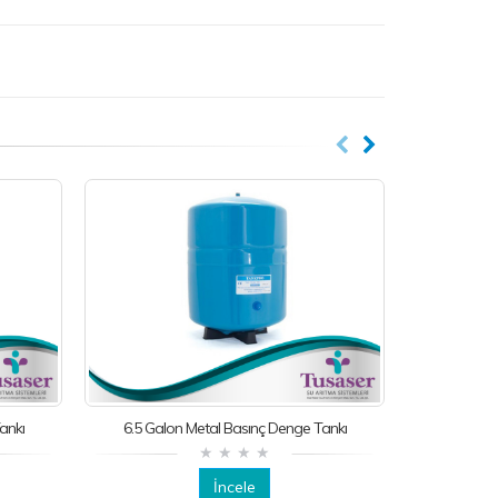
ankı
6.5 Galon Metal Basınç Denge Tankı
İncele