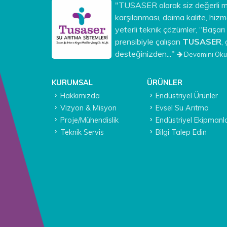
"TUSASER olarak siz değerli mü
karşılanması, daima kalite, hi
yeterli teknik çözümler, “Başarı 
prensibiyle çalışan
TUSASER
,
desteğinizden..."
Devamını Oku.
KURUMSAL
ÜRÜNLER
Hakkımızda
Endüstriyel Ürünler
Vizyon & Misyon
Evsel Su Arıtma
Proje/Mühendislik
Endüstriyel Ekipmanl
Teknik Servis
Bilgi Talep Edin