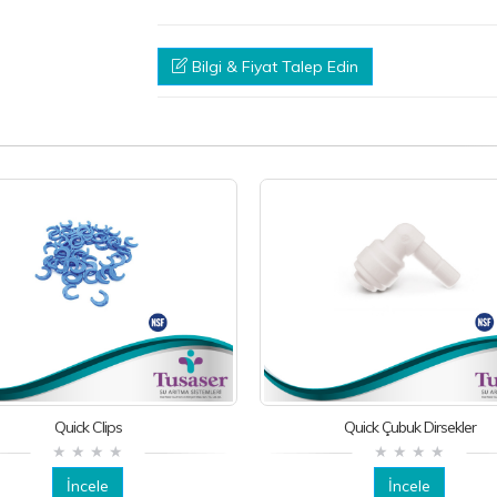
Bilgi & Fiyat Talep Edin
Quick Clips
Quick Çubuk Dirsekler
İncele
İncele