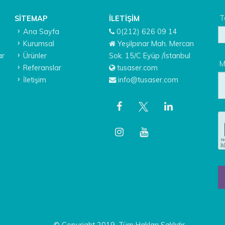
T
SITEMAP
İLETIŞIM
Ana Sayfa
0(212) 626 09 14
Kurumsal
Yeşilpınar Mah. Mercan
ar
Ürünler
Sok. 15/C Eyüp /İstanbul
M
Referanslar
tusaser.com
İletişim
info@tusaser.com