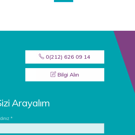
0(212) 626 09 14
Bilgi Alın
izi Arayalım
dınız *