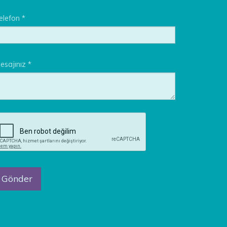
elefon *
esajınız *