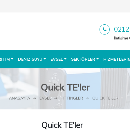
0212
İletişime
RITIM
DENIZ SUYU
EVSEL
SEKTÖRLER
HIZMETLERI
Quick TE'ler
ANASAYFA
EVSEL
FITTINGLER
QUICK TE'LER
Quick TE'ler