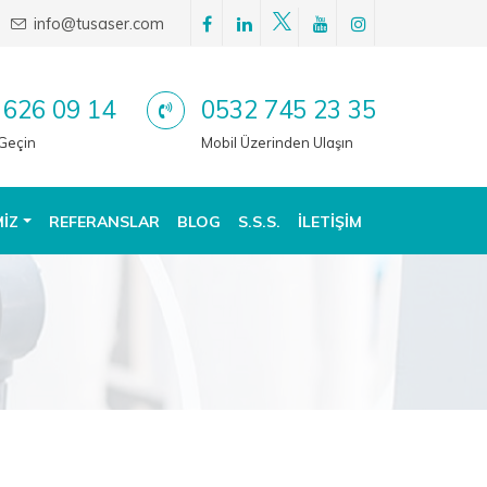
info@tusaser.com
 626 09 14
0532 745 23 35
 Geçin
Mobil Üzerinden Ulaşın
MIZ
REFERANSLAR
BLOG
S.S.S.
İLETIŞIM