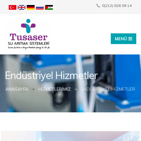
0(212) 626 09 14
info@tusaser.com
Endüstriyel Hizmetler
ANASAYFA
HIZMETLERIMIZ
ENDÜSTRIYEL HIZMETLER