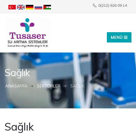
0(212) 626 09 14
info@tusaser.com
Sağlık
ANASAYFA
SEKTÖRLER
SAĞLIK
Sağlık