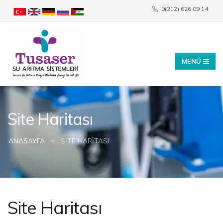
0(212) 626 09 14
info@tusaser.com
Site Haritası
ANASAYFA
SITE HARITASI
Site Haritası